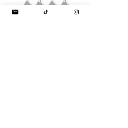
Set 4 pigments correcteur 12 ml
156,80 €
En savoir +