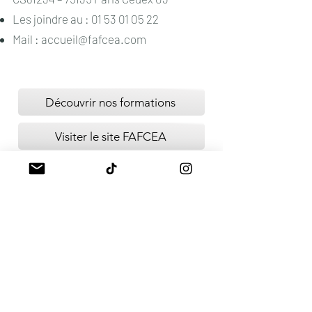
Les joindre au :
01 53 01 05 22
Mail :
accueil@fafcea.com
Découvrir nos formations
Visiter le site FAFCEA
Financements des
formations
Les formations esthétiques sont
finançables par des organismes.
Financez votre formation par le Pôle
Emploi, la FAFCEA ou les OPCO.
Besoin d’un devis ?