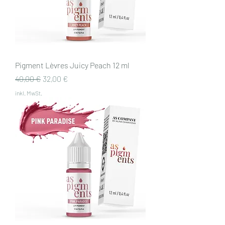
Pigment Lèvres Juicy Peach 12 ml
Standardpreis
Sale-Preis
40,00 €
32,00 €
inkl. MwSt.