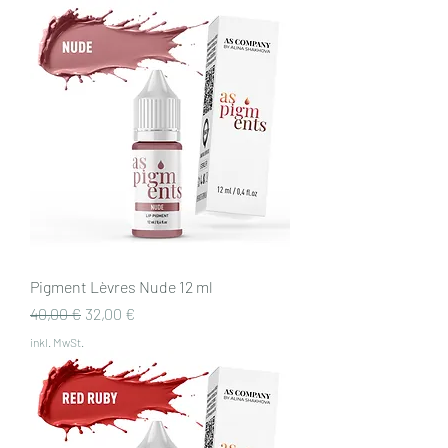
Pigment Lèvres Nude 12 ml
Standardpreis
Sale-Preis
40,00 €
32,00 €
inkl. MwSt.