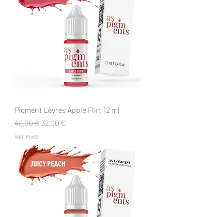
Pigment Lèvres Apple Flirt 12 ml
Standardpreis
Sale-Preis
40,00 €
32,00 €
inkl. MwSt.