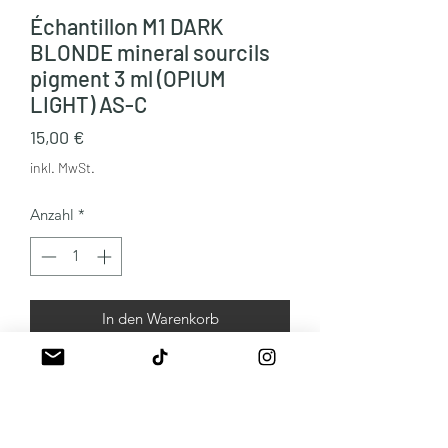
Échantillon M1 DARK
BLONDE mineral sourcils
pigment 3 ml (OPIUM
LIGHT) AS-C
Preis
15,00 €
inkl. MwSt.
Anzahl
*
In den Warenkorb
Les minéraux pour microshading.