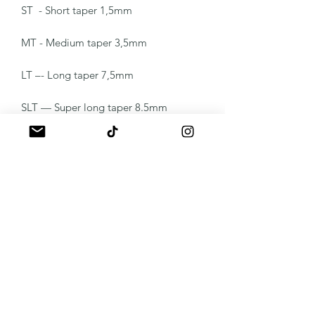
ST - Short taper 1,5mm
MT - Medium taper 3,5mm
LT –- Long taper 7,5mm
SLT — Super long taper 8.5mm
T - Texture
RS - Round Shader
Defender Inktek - conçues aux Etats-
Unis
A propos