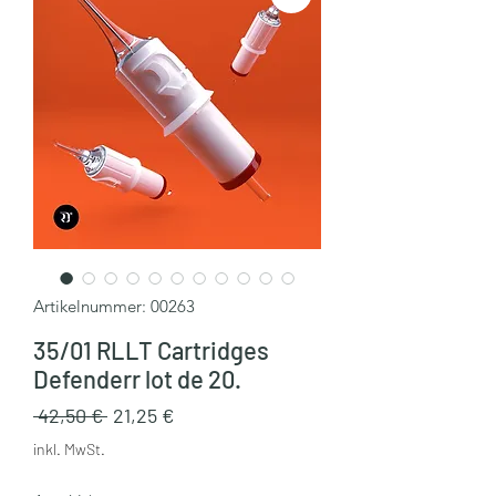
Artikelnummer: 00263
35/01 RLLT Cartridges
Defenderr lot de 20.
Standardpreis
Sale-
 42,50 € 
21,25 €
Preis
inkl. MwSt.