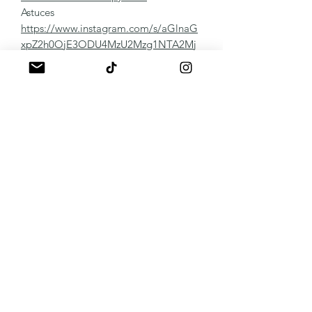
Astuces
https://www.instagram.com/s/aGlnaG
xpZ2h0OjE3ODU4MzU2Mzg1NTA2Mj
g2?utm_medium=copy_link
Panaché de vos réalisations
https://www.instagram.com/s/aGlnaG
xpZ2h0OjE4MDk4OTI5OTA2MjY0NT
Qz?utm_medium=copy_link
Remover:
Protocole vidéo
https://youtu.be/hIsC3w2fQ9c
Autres Détails
https://www.instagram.com/s/aGlnaG
xpZ2h0OjE3OTAzNDQ4MjMzMDEwN
DIw?utm_medium=copy_link
Notre communauté pro :
CHAT