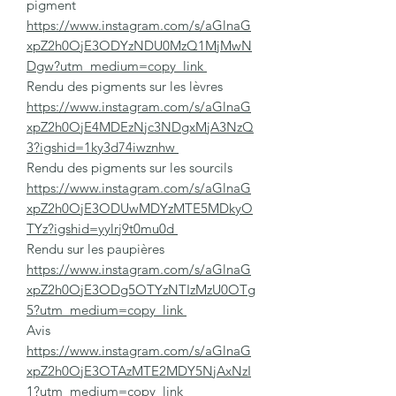
pigment
https://www.instagram.com/s/aGlnaG
xpZ2h0OjE3ODYzNDU0MzQ1MjMwN
Dgw?utm_medium=copy_link
Rendu des pigments sur les lèvres
https://www.instagram.com/s/aGlnaG
xpZ2h0OjE4MDEzNjc3NDgxMjA3NzQ
3?igshid=1ky3d74iwznhw
Rendu des pigments sur les sourcils
https://www.instagram.com/s/aGlnaG
xpZ2h0OjE3ODUwMDYzMTE5MDkyO
TYz?igshid=yylrj9t0mu0d
Rendu sur les paupières
https://www.instagram.com/s/aGlnaG
xpZ2h0OjE3ODg5OTYzNTIzMzU0OTg
5?utm_medium=copy_link
Avis
https://www.instagram.com/s/aGlnaG
xpZ2h0OjE3OTAzMTE2MDY5NjAxNzI
1?utm_medium=copy_link