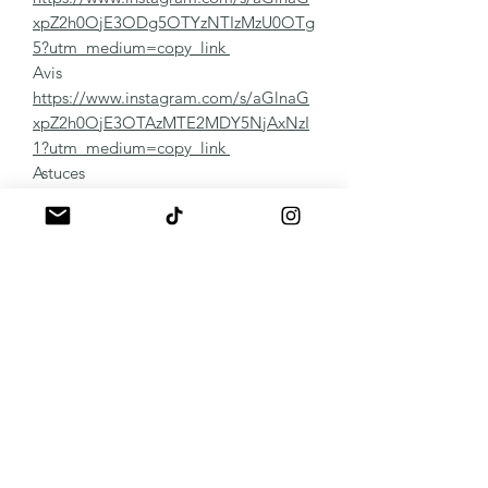
xpZ2h0OjE3ODg5OTYzNTIzMzU0OTg
5?utm_medium=copy_link
Avis
https://www.instagram.com/s/aGlnaG
xpZ2h0OjE3OTAzMTE2MDY5NjAxNzI
1?utm_medium=copy_link
Astuces
https://www.instagram.com/s/aGlnaG
xpZ2h0OjE3ODU4MzU2Mzg1NTA2Mj
g2?utm_medium=copy_link
Panaché de vos réalisations
https://www.instagram.com/s/aGlnaG
xpZ2h0OjE4MDk4OTI5OTA2MjY0NT
Qz?utm_medium=copy_link
Remover:
Protocole vidéo
https://youtu.be/hIsC3w2fQ9c
Autres Détails