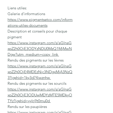
Liens utiles:
Galerie d'informations
https://www.pigmentsetco.com/inform
ations-utiles-documents
Description et conseils pour chaque
pigment
https://www.instagram.com/s/aGlnaG
xpZ2h0OjE3ODYzNDU0MzQ1MjMwN
Dgw?utm_medium=copy_link
Rendu des pigments sur les lèvres
https://www.instagram.com/s/aGlnaG
xpZ2h0OjE4MDEzNjc3NDgxMjA3NzQ
3?igshid=1ky3d74iwznhw
Rendu des pigments sur les sourcils
https://www.instagram.com/s/aGlnaG
xpZ2h0OjE3ODUwMDYzMTE5MDkyO
TYz?igshid=yylrj9t0mu0d
Rendu sur les paupières
https://www.instagram.com/s/aGlnaG