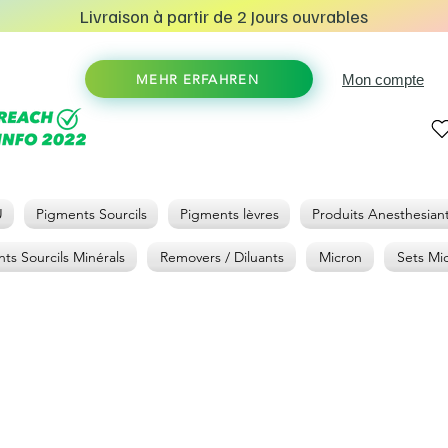
Livraison à partir de 2 Jours ouvrables
Mon compte
MEHR ERFAHREN
U
Pigments Sourcils
Pigments lèvres
Produits Anesthesian
ts Sourcils Minérals
Removers / Diluants
Micron
Sets Mi