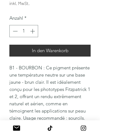
inkl. MwSt.
Anzahl
*
In den Warenkorb
B1 - BOURBON : Ce pigment présente
une température neutre sur une base
jaune - brun clair. Il est idéalement
conçu pour les phototypes Fitzpatrick 1
et 2, offrant un rendu extrêmement
naturel et aérien, comme en
témoignent les applications sur peau
claire. Usage recommandé : sourcils.
Sa formulation avancée garantit une
précision et un éclat exceptionnels dès
la première application.