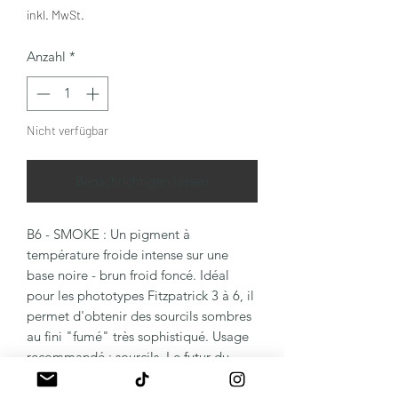
inkl. MwSt.
Anzahl
*
Nicht verfügbar
Benachrichtigen lassen
B6 - SMOKE : Un pigment à
température froide intense sur une
base noire - brun froid foncé. Idéal
pour les phototypes Fitzpatrick 3 à 6, il
permet d'obtenir des sourcils sombres
au fini "fumé" très sophistiqué. Usage
recommandé : sourcils. Le futur du
maquillage permanent est ici avec ce
noir chromatique parfaitement