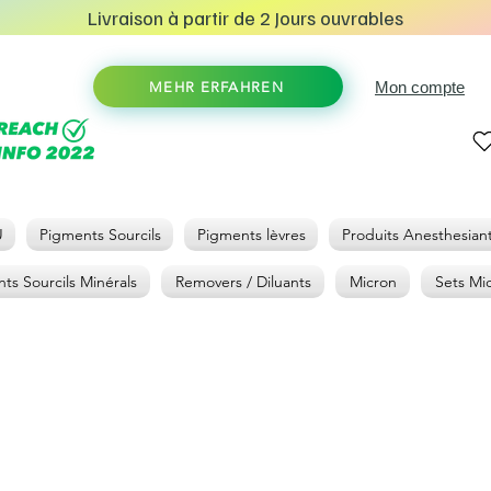
Livraison à partir de 2 Jours ouvrables
Mon compte
MEHR ERFAHREN
U
Pigments Sourcils
Pigments lèvres
Produits Anesthesian
ts Sourcils Minérals
Removers / Diluants
Micron
Sets Mi