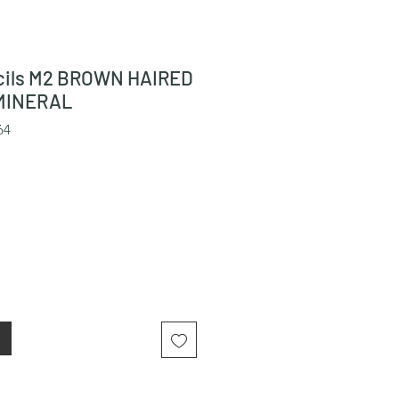
cils M2 BROWN HAIRED
MINERAL
64