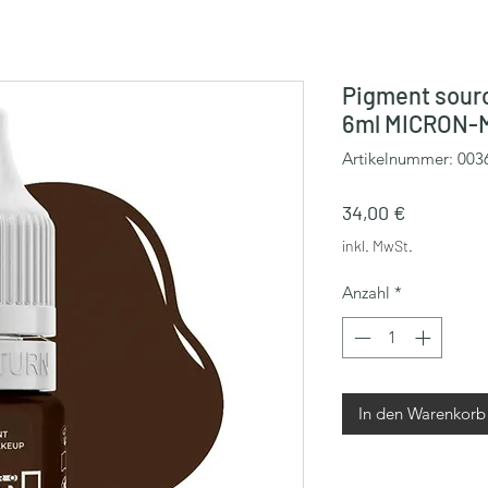
Pigment sour
6ml MICRON-
Artikelnummer: 003
Preis
34,00 €
inkl. MwSt.
Anzahl
*
In den Warenkorb