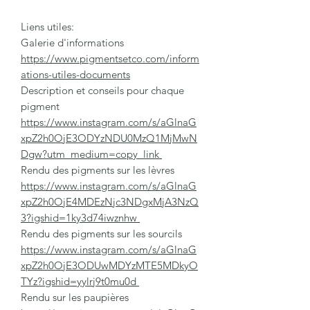
Liens utiles:
Galerie d'informations
https://www.pigmentsetco.com/inform
ations-utiles-documents
Description et conseils pour chaque
pigment
https://www.instagram.com/s/aGlnaG
xpZ2h0OjE3ODYzNDU0MzQ1MjMwN
Dgw?utm_medium=copy_link
Rendu des pigments sur les lèvres
https://www.instagram.com/s/aGlnaG
xpZ2h0OjE4MDEzNjc3NDgxMjA3NzQ
3?igshid=1ky3d74iwznhw
Rendu des pigments sur les sourcils
https://www.instagram.com/s/aGlnaG
xpZ2h0OjE3ODUwMDYzMTE5MDkyO
TYz?igshid=yylrj9t0mu0d
Rendu sur les paupières