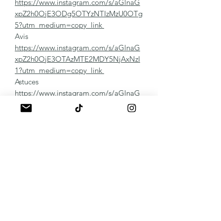
https://www.instagram.com/s/aGlnaG
xpZ2h0OjE3ODg5OTYzNTIzMzU0OTg
5?utm_medium=copy_link
Avis
https://www.instagram.com/s/aGlnaG
xpZ2h0OjE3OTAzMTE2MDY5NjAxNzI
1?utm_medium=copy_link
Astuces
https://www.instagram.com/s/aGlnaG
xpZ2h0OjE3ODU4MzU2Mzg1NTA2Mj
g2?utm_medium=copy_link
Panaché de vos réalisations
https://www.instagram.com/s/aGlnaG
xpZ2h0OjE4MDk4OTI5OTA2MjY0NT
Qz?utm_medium=copy_link
Remover:
Protocole vidéo
https://youtu.be/hIsC3w2fQ9c
Autres Détails