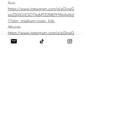
Avis
https://www.instagram.com/s/aGlnaG
xpZ2h0OjE3OTAzMTE2MDY5NjAxNzI
1?utm_medium=copy_link
Astuces
https://www.instagram.com/s/aGlnaG
xpZ2h0OjE3ODU4MzU2Mzg1NTA2Mj
g2?utm_medium=copy_link
Panaché de vos réalisations
https://www.instagram.com/s/aGlnaG
xpZ2h0OjE4MDk4OTI5OTA2MjY0NT
Qz?utm_medium=copy_link
Remover:
Protocole vidéo
https://youtu.be/hIsC3w2fQ9c
Autres Détails
https://www.instagram.com/s/aGlnaG
xpZ2h0OjE3OTAzNDQ4MjMzMDEwN
DIw?utm_medium=copy_link