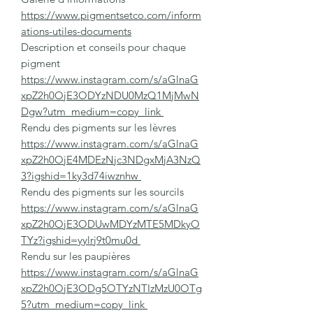
https://www.pigmentsetco.com/inform
ations-utiles-documents
Description et conseils pour chaque
pigment
https://www.instagram.com/s/aGlnaG
xpZ2h0OjE3ODYzNDU0MzQ1MjMwN
Dgw?utm_medium=copy_link
Rendu des pigments sur les lèvres
https://www.instagram.com/s/aGlnaG
xpZ2h0OjE4MDEzNjc3NDgxMjA3NzQ
3?igshid=1ky3d74iwznhw
Rendu des pigments sur les sourcils
https://www.instagram.com/s/aGlnaG
xpZ2h0OjE3ODUwMDYzMTE5MDkyO
TYz?igshid=yylrj9t0mu0d
Rendu sur les paupières
https://www.instagram.com/s/aGlnaG
xpZ2h0OjE3ODg5OTYzNTIzMzU0OTg
5?utm_medium=copy_link