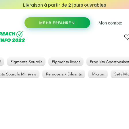
Livraison à partir de 2 Jours ouvrables
Mon compte
MEHR ERFAHREN
U
Pigments Sourcils
Pigments lèvres
Produits Anesthesian
ts Sourcils Minérals
Removers / Diluants
Micron
Sets Mi