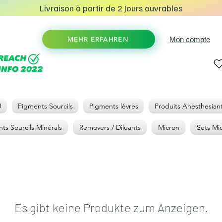
Livraison à partir de 2 Jours ouvrables
Mon compte
MEHR ERFAHREN
U
Pigments Sourcils
Pigments lèvres
Produits Anesthesian
ts Sourcils Minérals
Removers / Diluants
Micron
Sets Mi
Es gibt keine Produkte zum Anzeigen.